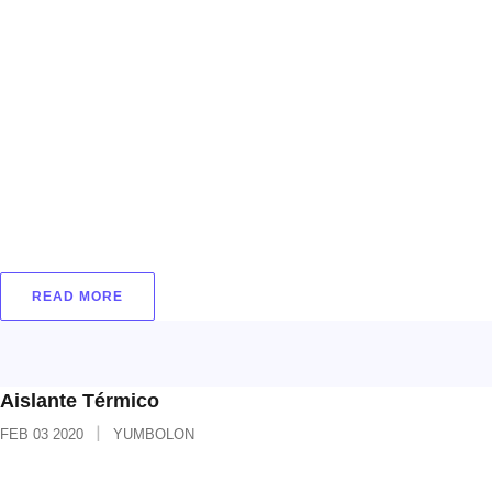
7/8” 1” 1 1/4” Dimensiones: Según
especificaciones Colores: Gris Excelente solución
en el sellado de juntas de dilatación para: •
Edificaciones.• Andenes.• Fachadas.• Dilatación
en pisos, muros y paredes.• Ventanería.•
Autopistas.• Carreteras y puentes.•
Parqueaderos.• Sistemas de paneles. Es un
producto 100% impermeable, flexible, durable,
liviano y
READ MORE
Aislante Térmico
FEB
03
2020
YUMBOLON
Aislante térmico Aplicaciones: Calibre: 3 mm 5