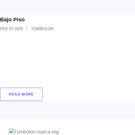
Bajo Piso
FEB
03
2020
YUMBOLON
Bajo piso Calibre: 1 mm 2 mm 3 mm 5 mm*
Acabado: Espuma de polietileno de baja densidad
laminada Dimensiones: 1 mm: 1 m x 300 m 2
mm: 1 m x 150 m 3 mm: 1 m x 100 m 5 mm: 1 m
x 5 m* * Espuma de polietileno sin laminar.
Colores:
READ MORE