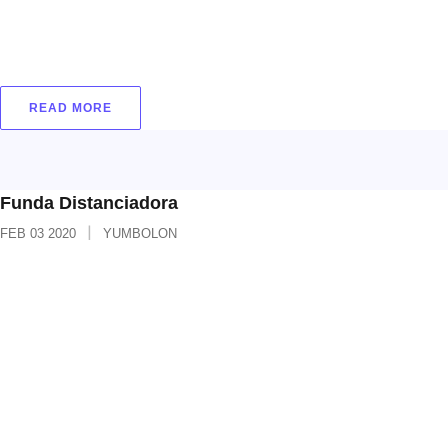
energía. Evita condensación, vibraciones, golpes
y antiestático. ESCRÍBENOS
READ MORE
Funda Distanciadora
FEB
03
2020
YUMBOLON
Funda distanciadora Calibre pared: 3 mm
Dimensiones: 250 m y 550 m Colores: Blanco
Ancho interno: 26.5 mm y 38.5 mm Material que
se utiliza para forrar los distanciadores, platinas o
corbatas en el sistema de encofrado. Evita que el
concreto se adhiera. Mediante una extracción fácil
y simple permite la recuperación del distanciador.
ESCRÍBENOS