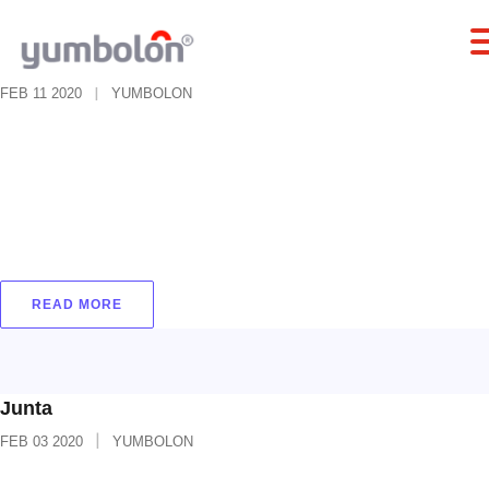
Espuma Multiusos
FEB
11
2020
YUMBOLON
Material utilizado especialmente para
recubrimientos de ducto de aire acondicionado y
refrigeración, se utiliza además para
recubrimiento de tuberías en PVC y tejas tipo
sándwich.
READ MORE
Junta
FEB
03
2020
YUMBOLON
Junta Diámetro externo: 1/4” 3/8” 1/2” 5/8” 3/4”