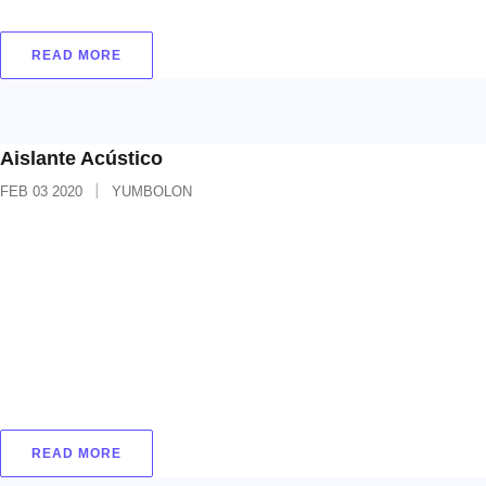
READ MORE
Aislante Acústico
FEB
03
2020
YUMBOLON
Aislante acústico Calibre: 15 mm 20 mm 24 mm
30 mm 40 mm 50 mm Dimensiones: 1 m x 2 m
Colores: Blanco y negro Material diseñado para
aislamiento acústico en paredes de sistema
liviano en seco y entre pisos para tus proyectos,
ya que su estructura de celdas herméticas forma
una barrera impenetrable por
READ MORE