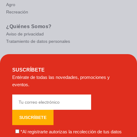
Agro
Recreación
¿Quiénes Somos?
Aviso de privacidad
Tratamiento de datos personales
SUSCRÍBETE
Entérate de todas las novedades, promociones y
eventos.
*Al registrarte autorizas la recolección de tus datos