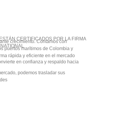
STÁN CERTIFICADOS POR LA FIRMA
ante crecimiento. Contamos con
RNATIONAL
los puertos marítimos de Colombia y
rma rápida y eficiente en el mercado
nvierte en confianza y respaldo hacia
 mercado, podemos trasladar sus
ades