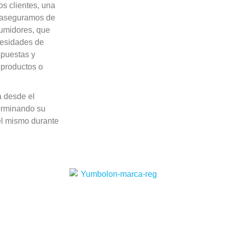
s clientes, una
os aseguramos de
sumidores, que
ecesidades de
spuestas y
 productos o
a desde el
terminando su
el mismo durante