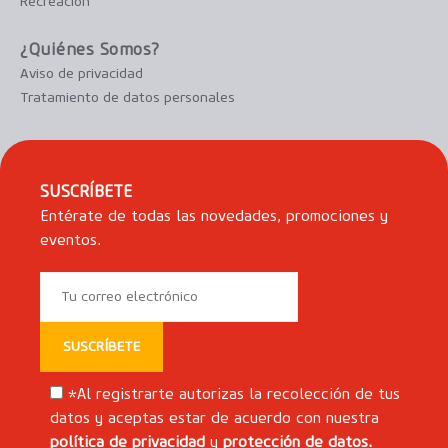
Recreación
¿Quiénes Somos?
Aviso de privacidad
Tratamiento de datos personales
SUSCRÍBETE
Entérate de todas las novedades, promociones y
eventos.
*Al registrarte autorizas la recolección de tus
datos y aceptas estar de acuerdo con nuestra
política de privacidad
y
protección de datos.