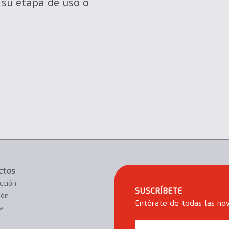
 su etapa de uso o
ctos
cción
SUSCRÍBETE
ión
Entérate de todas las no
ía