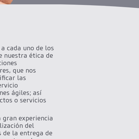
 a cada uno de los
e nuestra ética de
ciones
res, que nos
ficar las
rvicio
es ágiles; así
tos o servicios
a gran experiencia
lización del
 de la entrega de