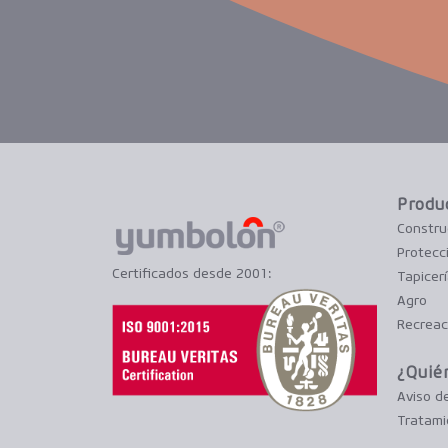
Produ
Constru
Protecc
Certificados desde 2001:
Tapicer
Agro
Recreac
¿Quié
Aviso d
Tratami