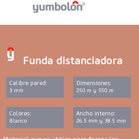
Funda distanciadora
Calibre pared:
Dimensiones:
3 mm
250 m y 550 m
Colores:
Ancho interno:
Blanco
26.5 mm y 38.5 mm